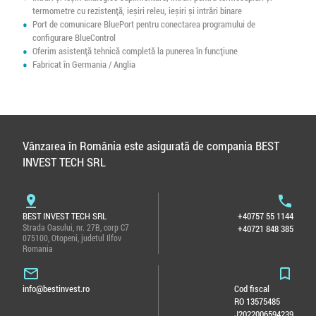
termometre cu rezistență, ieșiri releu, ieșiri și intrări binare
Port de comunicare BluePort pentru conectarea programului de
configurare BlueControl
Oferim asistență tehnică completă la punerea în funcțiune
Fabricat în Germania / Anglia
Vânzarea în România este asigurată de compania BEST
INVEST TECH SRL
pin_drop
phone
BEST INVEST TECH SRL
+40757 55 1144
Strada Oasului, nr. 27B, corp C7
+40721 848 385
075100, Otopeni, judetul Ilfov
Romania
mail_outline
bookmark_border
info@bestinvest.ro
Cod fiscal
RO 13575485
J2022006594239