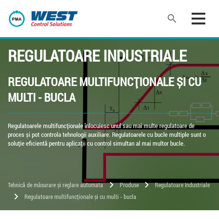
search
REGULATOARE INDUSTRIALE
REGULATOARE MULTIFUNCȚIONALE ȘI CU
MULTI - BUCLA
Regulatoarele multifuncționale înlocuiesc unul sau mai multe regulatoare de
proces și pot controla tehnologii auxiliare. Regulatoarele cu bucle multiple sunt o
soluție eficientă pentru aplicații cu control simultan al mai multor bucle.
chevron_right
chevron_right
Tehnică de măsurare și reglare automata
Produse
Regulatoare Industriale
chevron_right
Regulatoare multifuncționale și cu multi - bucla