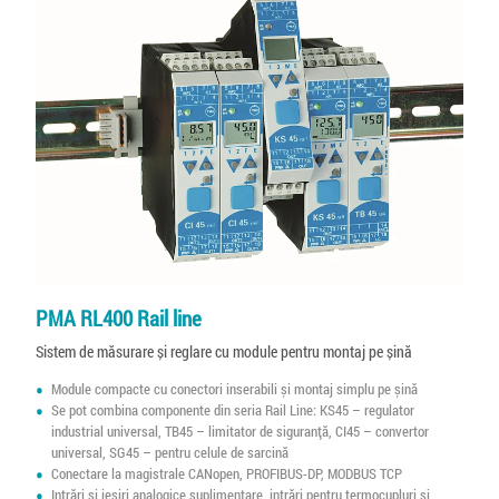
PMA RL400 Rail line
Sistem de măsurare și reglare cu module pentru montaj pe șină
Module compacte cu conectori inserabili și montaj simplu pe șină
Se pot combina componente din seria Rail Line: KS45 – regulator
industrial universal, TB45 – limitator de siguranță, CI45 – convertor
universal, SG45 – pentru celule de sarcină
Conectare la magistrale CANopen, PROFIBUS-DP, MODBUS TCP
Intrări și ieșiri analogice suplimentare, intrări pentru termocupluri și