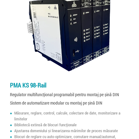
PMA KS 98-Rail
Regulator multifuncțional programabil pentru montaj pe șină DIN
Sistem de automatizare modular cu montaj pe șină DIN
Măsurare, reglare, control, calcule, colectare de date, monitorizare a
limitelor
Bibliotecă extinsă de blocuri funcționale
Ajustarea domeniului și linearizarea mărimilor de proces măsurate
Blocuri de reglare cu auto-optimizare, comutare manual/automat,