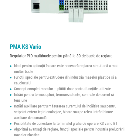
PMA KS Vario
Regulator PID multibucle pentru până la 30 de bucle de reglare
Ideal pentru aplicații în care este necesară reglarea simultană a mai
multor bucle
Funcții speciale pentru extrudere din industria maselor plastice și a
cauciucului
Concept complet modular – plătiți doar pentru funcțiile utilizate
Intrări pentru termocupluri, termorezistențe, semnale de curent și
tensiune
Intrări auxiliare pentru măsurarea curentului de încălzire sau pentru
setpoint extern Ieșiri analogice, binare sau pe releu, intrări binare
auxiliare de comandă
Posibilitate de conectare la terminalul grafic de operare KS vario BT
Algoritmi avansați de reglare, funcții speciale pentru industria prelucrării
maselor plastice