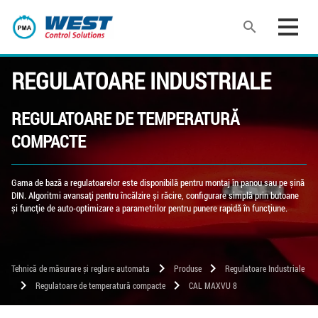
search
REGULATOARE INDUSTRIALE
REGULATOARE DE TEMPERATURĂ
COMPACTE
Gama de bază a regulatoarelor este disponibilă pentru montaj în panou sau pe șină
DIN. Algoritmi avansați pentru încălzire și răcire, configurare simplă prin butoane
și funcție de auto-optimizare a parametrilor pentru punere rapidă în funcțiune.
chevron_right
chevron_right
Tehnică de măsurare și reglare automata
Produse
Regulatoare Industriale
chevron_right
chevron_right
Regulatoare de temperatură compacte
CAL MAXVU 8