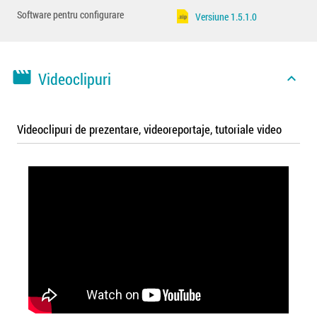
Software pentru configurare
Versiune 1.5.1.0
movie
Videoclipuri
expand_less
Videoclipuri de prezentare, videoreportaje, tutoriale video