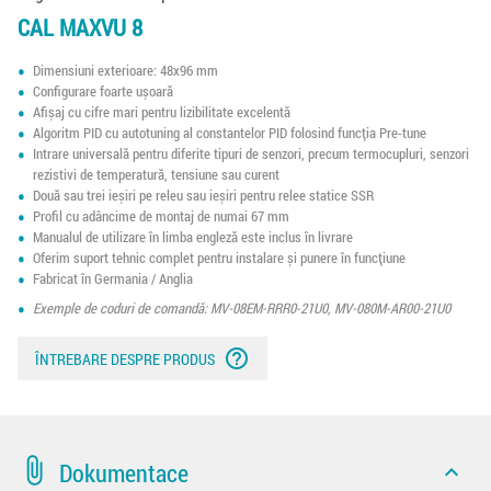
CAL MAXVU 8
Dimensiuni exterioare: 48x96 mm
Configurare foarte ușoară
Afișaj cu cifre mari pentru lizibilitate excelentă
Algoritm PID cu autotuning al constantelor PID folosind funcția Pre-tune
Intrare universală pentru diferite tipuri de senzori, precum termocupluri, senzori
rezistivi de temperatură, tensiune sau curent
Două sau trei ieșiri pe releu sau ieșiri pentru relee statice SSR
Profil cu adâncime de montaj de numai 67 mm
Manualul de utilizare în limba engleză este inclus în livrare
Oferim suport tehnic complet pentru instalare și punere în funcțiune
Fabricat în Germania / Anglia
Exemple de coduri de comandă: MV-08EM-RRR0-21U0, MV-080M-AR00-21U0
help_outline
ÎNTREBARE DESPRE PRODUS
attach_file
Dokumentace
expand_less