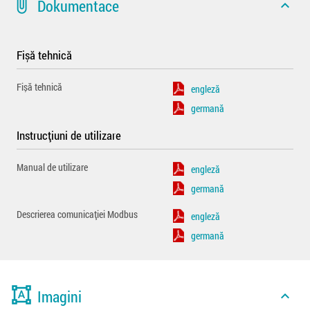
attach_file
Dokumentace
expand_less
Fișă tehnică
Fișă tehnică
engleză
germană
Instrucțiuni de utilizare
Manual de utilizare
engleză
germană
Descrierea comunicației Modbus
engleză
germană
format_shapes
Imagini
expand_less