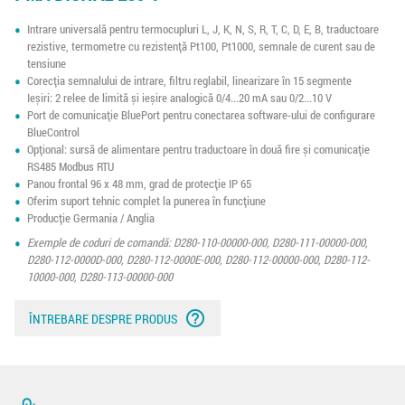
Intrare universală pentru termocupluri L, J, K, N, S, R, T, C, D, E, B, traductoare
rezistive, termometre cu rezistență Pt100, Pt1000, semnale de curent sau de
tensiune
Corecția semnalului de intrare, filtru reglabil, linearizare în 15 segmente
Ieșiri: 2 relee de limită și ieșire analogică 0/4...20 mA sau 0/2...10 V
Port de comunicație BluePort pentru conectarea software-ului de configurare
BlueControl
Opțional: sursă de alimentare pentru traductoare în două fire și comunicație
RS485 Modbus RTU
Panou frontal 96 x 48 mm, grad de protecție IP 65
Oferim suport tehnic complet la punerea în funcțiune
Producție Germania / Anglia
Exemple de coduri de comandă: D280-110-00000-000, D280-111-00000-000,
D280-112-0000D-000, D280-112-0000E-000, D280-112-00000-000, D280-112-
10000-000, D280-113-00000-000
help_outline
ÎNTREBARE DESPRE PRODUS