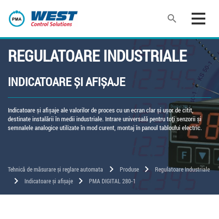
search
REGULATOARE INDUSTRIALE
INDICATOARE ȘI AFIȘAJE
Indicatoare și afișaje ale valorilor de proces cu un ecran clar și ușor de citit,
destinate instalării în medii industriale. Intrare universală pentru toți senzorii și
semnalele analogice utilizate în mod curent, montaj în panoul tabloului electric.
chevron_right
chevron_right
Tehnică de măsurare și reglare automata
Produse
Regulatoare Industriale
chevron_right
chevron_right
Indicatoare și afișaje
PMA DIGITAL 280-1