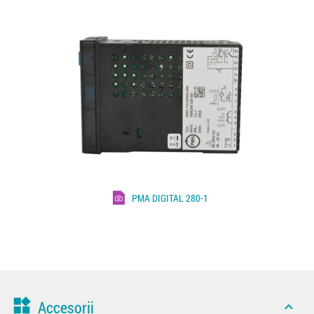
PMA DIGITAL 280-1
widgets
Accesorii
expand_less