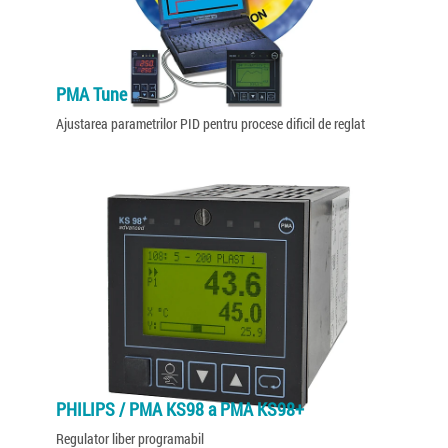
PMA Tune
Ajustarea parametrilor PID pentru procese dificil de reglat
PHILIPS / PMA KS98 a PMA KS98+
Regulator liber programabil