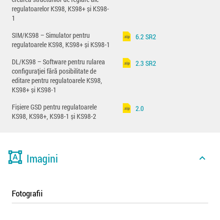
regulatoarelor KS98, KS98+ și KS98-
1
SIM/KS98 – Simulator pentru
6.2 SR2
regulatoarele KS98, KS98+ și KS98-1
DL/KS98 – Software pentru rularea
2.3 SR2
configurației fără posibilitate de
editare pentru regulatoarele KS98,
KS98+ și KS98-1
Fișiere GSD pentru regulatoarele
2.0
KS98, KS98+, KS98-1 și KS98-2
format_shapes
Imagini
expand_less
Fotografii