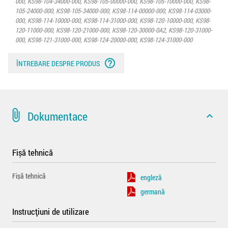
000, KS98-104-34000-000, KS98-105-00000-000, KS98-105-10000-000, KS98-
105-24000-000, KS98-105-34000-000, KS98-114-00000-000, KS98-114-03000-
000, KS98-114-10000-000, KS98-114-31000-000, KS98-120-10000-000, KS98-
120-11000-000, KS98-120-21000-000, KS98-120-30000-0A2, KS98-120-31000-
000, KS98-121-31000-000, KS98-124-20000-000, KS98-124-31000-000
help_outline
ÎNTREBARE DESPRE PRODUS
attach_file
Dokumentace
expand_less
Fișă tehnică
Fișă tehnică
engleză
germană
Instrucțiuni de utilizare