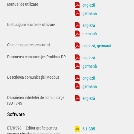
Manual de utilizare
engleză
germană
Instrucțiuni scurte de utilizare
engleză
germană
Ghid de operare prescurtat
engleză, germană
Descrierea comunicației Profibus DP
engleză
germană
Descrierea comunicației Modbus
engleză
germană
Descrierea interfeței de comunicație
engleză
ISO 1745
Software
ET/KS98 – Editor grafic pentru
6.1 SR5
crearea structurilor de reglare ale