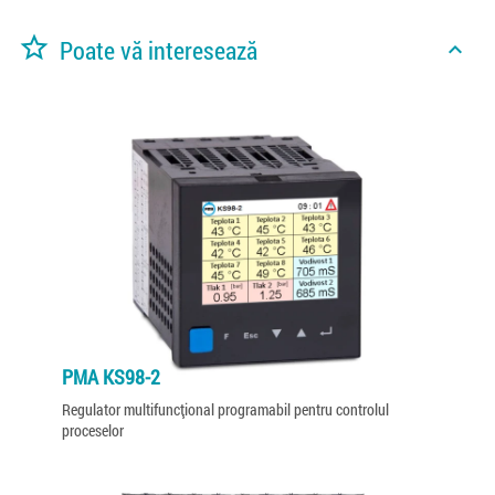
star_border
Poate vă interesează
expand_less
PMA KS98-2
Regulator multifuncțional programabil pentru controlul
proceselor