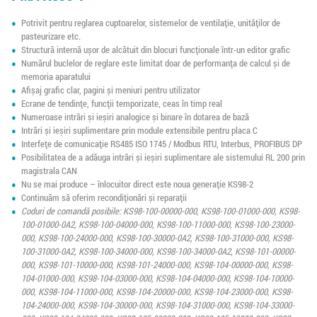
Potrivit pentru reglarea cuptoarelor, sistemelor de ventilație, unităților de
pasteurizare etc.
Structură internă ușor de alcătuit din blocuri funcționale într-un editor grafic
Numărul buclelor de reglare este limitat doar de performanța de calcul și de
memoria aparatului
Afișaj grafic clar, pagini și meniuri pentru utilizator
Ecrane de tendințe, funcții temporizate, ceas în timp real
Numeroase intrări și ieșiri analogice și binare în dotarea de bază
Intrări și ieșiri suplimentare prin module extensibile pentru placa C
Interfețe de comunicație RS485 ISO 1745 / Modbus RTU, Interbus, PROFIBUS DP
Posibilitatea de a adăuga intrări și ieșiri suplimentare ale sistemului RL 200 prin
magistrala CAN
Nu se mai produce – înlocuitor direct este noua generație KS98-2
Continuăm să oferim recondiționări și reparații
Coduri de comandă posibile: KS98-100-00000-000, KS98-100-01000-000, KS98-
100-01000-0A2, KS98-100-04000-000, KS98-100-11000-000, KS98-100-23000-
000, KS98-100-24000-000, KS98-100-30000-0A2, KS98-100-31000-000, KS98-
100-31000-0A2, KS98-100-34000-000, KS98-100-34000-0A2, KS98-101-00000-
000, KS98-101-10000-000, KS98-101-24000-000, KS98-104-00000-000, KS98-
104-01000-000, KS98-104-03000-000, KS98-104-04000-000, KS98-104-10000-
000, KS98-104-11000-000, KS98-104-20000-000, KS98-104-23000-000, KS98-
104-24000-000, KS98-104-30000-000, KS98-104-31000-000, KS98-104-33000-