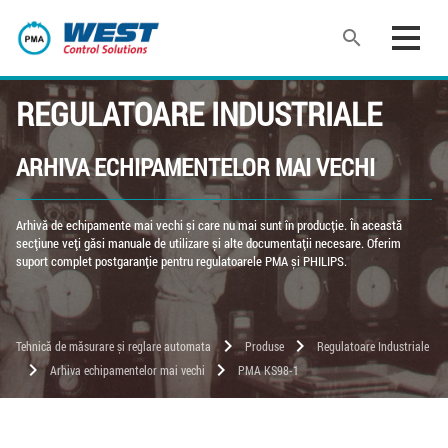
search
REGULATOARE INDUSTRIALE
ARHIVA ECHIPAMENTELOR MAI VECHI
Arhivă de echipamente mai vechi și care nu mai sunt în producție. În această
secțiune veți găsi manuale de utilizare și alte documentații necesare. Oferim
suport complet postgaranție pentru regulatoarele PMA și PHILIPS.
chevron_right
chevron_right
Tehnică de măsurare și reglare automata
Produse
Regulatoare Industriale
chevron_right
chevron_right
Arhiva echipamentelor mai vechi
PMA KS98-1