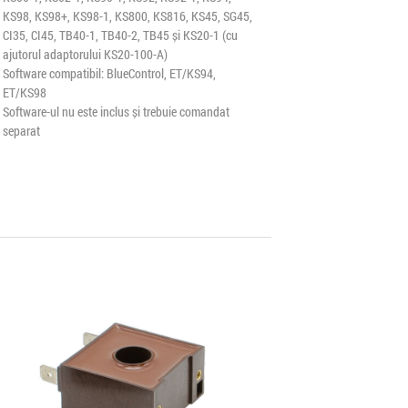
KS98, KS98+, KS98-1, KS800, KS816, KS45, SG45,
CI35, CI45, TB40-1, TB40-2, TB45 și KS20-1 (cu
ajutorul adaptorului KS20-100-A)
Software compatibil: BlueControl, ET/KS94,
ET/KS98
Software-ul nu este inclus și trebuie comandat
separat