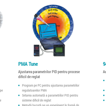
PMA Tune
9
Ajustarea parametrilor PID pentru procese
A
dificil de reglat
Program pe PC pentru ajustarea parametrilor
 pe
regulatoarelor PMA
Setarea automată a parametrilor PID pentru
te
sisteme dificil de reglat
Metodă bazată pe un experiment în formă de