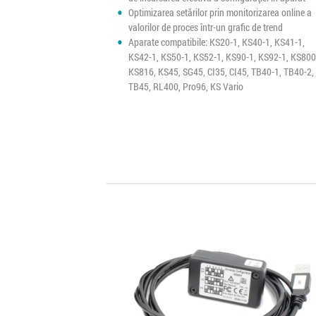
Optimizarea setărilor prin monitorizarea online a
valorilor de proces într-un grafic de trend
Aparate compatibile: KS20-1, KS40-1, KS41-1,
KS42-1, KS50-1, KS52-1, KS90-1, KS92-1, KS800
KS816, KS45, SG45, CI35, CI45, TB40-1, TB40-2,
TB45, RL400, Pro96, KS Vario