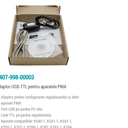
407-998-00003
daptor USB-TTL pentru aparatele PMA
Adaptor pentru configurarea regulatoarelor și altor
aparate PMA
Port USB pe partea PC-ului
Linie TTL pe partea regulatorului
Aparate compatibile: KS40-1, KS41-1, KS42-1,
KS50-1, KS52-1, KS90-1, KS92, KS92-1, KS94,