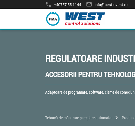
phone
mail_outline
+40757 55 1144
info@bestinvest.ro
REGULATOARE INDUST
ACCESORII PENTRU TEHNOLOG
Adaptoare de programare, software, cleme de conexiune
chevron_right
Tehnică de măsurare și reglare automata
Produs